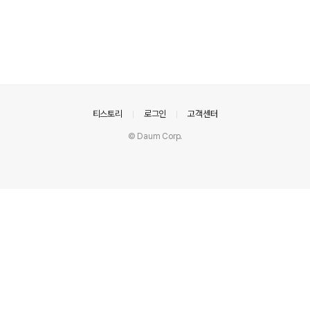
의안내
티스토리
로그인
고객센터
© Daum Corp.