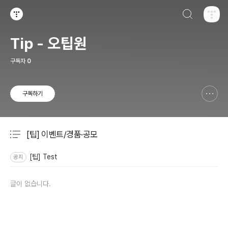
검색하기
티스토리
Tip - 오팁원
구독자
0
구독하기
신고하기 레이어
열기
[팁] 이벤트/경품·공모
분류 전체보기
주요 글 목록
[팁] Test
공지
글이 없습니다.